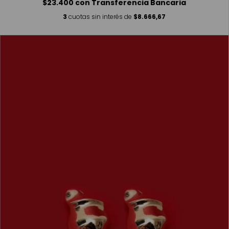
$23.400
con
Transferencia Bancaria
3
cuotas sin interés de
$8.666,67