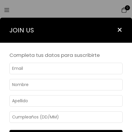
0
Filtrar
×
JOIN US
Inicio
>
JEWELRY EDITION
JEWELRY EDITION
Completa tus datos para suscribirte