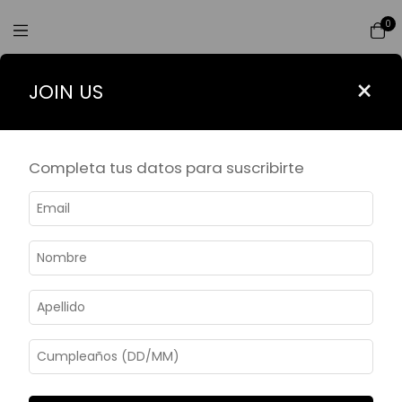
0
Filtrar
×
JOIN US
Inicio
>
CAPSULA CUATROMUSAS Y MN
CAPSULA
Completa tus datos para suscribirte
CUATROMUSAS Y
MN